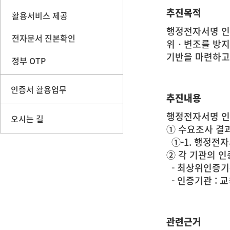
추진목적
활용서비스 제공
행정전자서명 인
전자문서 진본확인
위ㆍ변조를 방지
기반을 마련하고
정부 OTP
인증서 활용업무
추진내용
행정전자서명 인
오시는 길
① 수요조사 결
①-1. 행정전자
② 각 기관의 인
- 최상위인증기
- 인증기관 : 교
관련근거